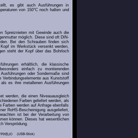
ellt, es gibt auch Ausführungen in
emperaturen von 150°C noch halten und
len Spreiznieten mit Gewinde auch die
enmutter möglich. Diese sind oft DIN-
rden. Bei den Schrauben finden sich
 Kopf im Werkstück versenkt werden,
gen steht der Kopf über das Bohrloch
ührungen erhältlich, die klassische
besonders einfach zu montierenden
e Ausführungen oder Sondermaße sind
te Verbindungselemente aus Kunststoff
 als es ihre metallenen Ausführungen
et werden, die einen Niveauausgleich
chiedenen Farben geliefert werden, als
re Farben werden auf Anfrage ebenfalls
iner RoHS-Bescheinigung ausgeliefert,
 beachten ist bei der Verarbeitung von
hmen können. Dieses hat wesentlichen
ch Versprödung.