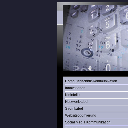
Computertechnik-Kommunikation
Innovationen
Kleinteile
Netzwerkkabel
Stromkabel
Websiteoptimierung
Social Media Kommunikation