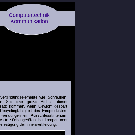
Computertechnik
Kommunikation
 Verbindungselemente wie Schrauben,
en Sie eine große Vielfalt dieser
nsatz kommen, wenn Gewicht gespart
 Recyclingfähigkeit des Endproduktes,
nwendungen ein Ausschlusskriterium.
wa in Küchengeräten, bei Lampen oder
efestigung der Innenverkleidung.