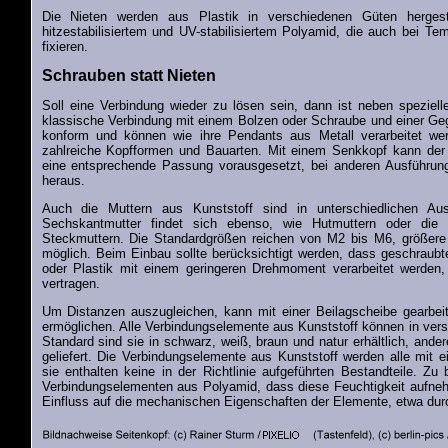
Die Nieten werden aus Plastik in verschiedenen Güten hergest
hitzestabilisiertem und UV-stabilisiertem Polyamid, die auch bei T
fixieren.
Schrauben statt Nieten
Soll eine Verbindung wieder zu lösen sein, dann ist neben speziel
klassische Verbindung mit einem Bolzen oder Schraube und einer Geg
konform und können wie ihre Pendants aus Metall verarbeitet we
zahlreiche Kopfformen und Bauarten. Mit einem Senkkopf kann der
eine entsprechende Passung vorausgesetzt, bei anderen Ausführun
heraus.
Auch die Muttern aus Kunststoff sind in unterschiedlichen Ausf
Sechskantmutter findet sich ebenso, wie Hutmuttern oder die 
Steckmuttern. Die Standardgrößen reichen von M2 bis M6, größer
möglich. Beim Einbau sollte berücksichtigt werden, dass geschraub
oder Plastik mit einem geringeren Drehmoment verarbeitet werden,
vertragen.
Um Distanzen auszugleichen, kann mit einer Beilagscheibe gearbeit
ermöglichen. Alle Verbindungselemente aus Kunststoff können in vers
Standard sind sie in schwarz, weiß, braun und natur erhältlich, ande
geliefert. Die Verbindungselemente aus Kunststoff werden alle mit e
sie enthalten keine in der Richtlinie aufgeführten Bestandteile. Zu
Verbindungselementen aus Polyamid, dass diese Feuchtigkeit aufne
Einfluss auf die mechanischen Eigenschaften der Elemente, etwa dur