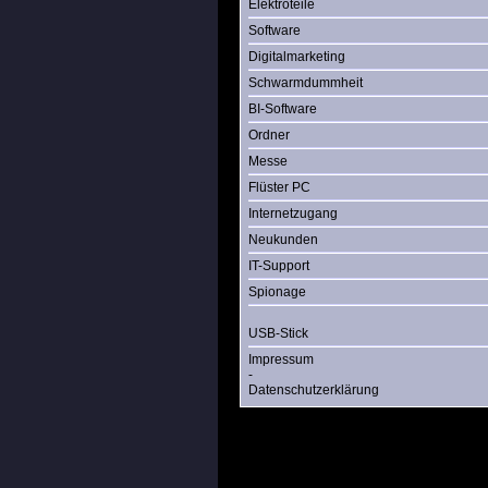
Elektroteile
Software
Digitalmarketing
Schwarmdummheit
BI-Software
Ordner
Messe
Flüster PC
Internetzugang
Neukunden
IT-Support
Spionage
USB-Stick
Impressum
-
Datenschutzerklärung