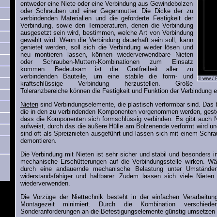
entweder eine Niete oder eine Verbindung aus Gewindebolzen
oder Schrauben und einer Gegenmutter. Die Dicke der zu
verbindenden Materialien und die geforderte Festigkeit der
Verbindung, sowie den Temperaturen, denen die Verbindung
ausgesetzt sein wird, bestimmen, welche Art von Verbindung
gewählt wird. Wenn die Verbindung dauerhaft sein soll, kann
genietet werden, soll sich die Verbindung wieder lösen und
neu montieren lassen, können wiederverwendbare Nieten
oder Schrauben-Muttern-Kombinationen zum Einsatz
kommen. Bedeutsam ist die Gratfreiheit aller zu
verbindenden Bauteile, um eine stabile die form- und
© wrw /
kraftschlüssige Verbindung herzustellen. Große
Toleranzbereiche können die Festigkeit und Funktion der Verbindung 
Nieten
sind Verbindungselemente, die plastisch verformbar sind. Das 
die in den zu verbindenden Komponenten vorgenommen werden, gestec
dass die Komponenten sich formschlüssig verbinden. Es gibt auch N
aufweist, durch das die äußere Hülle am Bolzenende verformt wird un
sind oft als Spreiznieten ausgeführt und lassen sich mit einem Schr
demontieren.
Die Verbindung mit Nieten ist sehr sicher und stabil und besonders 
mechanische Erschütterungen auf die Verbindungsstelle wirken. W
durch eine andauernde mechanische Belastung unter Umständen 
widerstandsfähiger und haltbarer. Zudem lassen sich viele Niete
wiederverwenden.
Die Vorzüge der Niettechnik besteht in der einfachen Verarbeitun
Montagezeit minimiert. Durch die Kombination verschied
Sonderanforderungen an die Befestigungselemente günstig umsetzen u