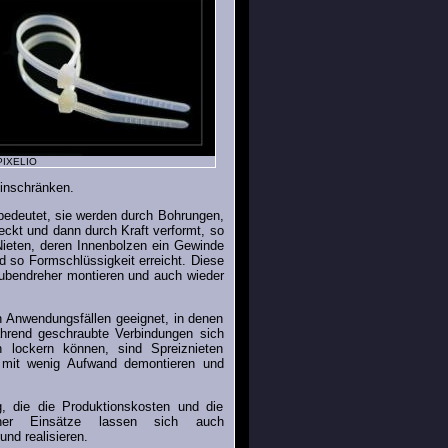
 PIXELIO
einschränken.
bedeutet, sie werden durch Bohrungen,
kt und dann durch Kraft verformt, so
ieten, deren Innenbolzen ein Gewinde
d so Formschlüssigkeit erreicht. Diese
aubendreher montieren und auch wieder
in Anwendungsfällen geeignet, in denen
ährend geschraubte Verbindungen sich
lockern können, sind Spreiznieten
n mit wenig Aufwand demontieren und
g, die die Produktionskosten und die
ener Einsätze lassen sich auch
nd realisieren.