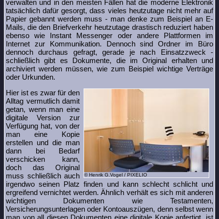
verwalten und in den meisten Fällen hat die moderne Elektronik
tatsächlich dafür gesorgt, dass vieles heutzutage nicht mehr auf
Papier gebannt werden muss - man denke zum Beispiel an E-
Mails, die den Briefverkehr heutzutage drastisch reduziert haben
ebenso wie Instant Messenger oder andere Plattformen im
Internet zur Kommunikation. Dennoch sind Ordner im Büro
dennoch durchaus gefragt, gerade je nach Einsatzzweck -
schließlich gibt es Dokumente, die im Original erhalten und
archiviert werden müssen, wie zum Beispiel wichtige Verträge
oder Urkunden.
Hier ist es zwar für den
Alltag vermutlich damit
getan, wenn man eine
digitale Version zur
Verfügung hat, von der
man eine Kopie
erstellen und die man
dann bei Bedarf
verschicken kann,
doch das Original
muss schließlich auch
© Henrik G.Vogel / PIXELIO
irgendwo seinen Platz finden und kann schlecht schlicht und
ergreifend vernichtet werden. Ähnlich verhält es sich mit anderen
wichtigen Dokumenten wie Testamenten,
Versicherungsunterlagen oder Kontoauszügen, denn selbst wenn
man von all diesen Dokumenten eine digitale Kopie anfertigt, ist