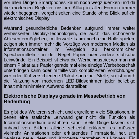
vor allen Dingen Smartphones kaum noch wegzudenken und da
die modernen Begleiter uns im Alltag in allen Formen immer
wieder begegnen, vergeht selten eine Stunde ohne Blick auf ein
elektronisches Display.
Während gesundheitliche Bedenken aufgrund immer weiter
verbesserter Display-Technologien, die auch das schonende
Ablesen ermöglichen, mittlerweile kaum noch eine Rolle spielen,
zeigen sich immer mehr die Vorzüge von modernen Medien als
Informationscontainer im Vergleich zu herkömmlichen
Speichermitteln - in der Regel Papier oder andere statische
Leinwände. Ein Beispiel ist etwa die Werbeindustrie; wo man mit
einem Plakat aus Papier gerade mal eine einzige Werbebotschaft
unterbringen kann oder mithilfe von komplizierten Vorrichtungen
vier oder fünf verschiedene Plakate an einer Stelle, so ist durch
die Nutzung von modernen LED-Bildschirmen jeder beliebige
Inhalt mit minimalem Aufwand darstellbar.
Elektronische Displays gerade im Messebetrieb von
Bedeutung
Es gibt des Weiteren schlicht und ergreifend viele Situationen, in
denen eine statische Leinwand gar nicht die Funktion als
Informationsmedium ausführen kann. Viele Dinge lassen sich
anhand von Bildern alleine schlecht erklären, es müssen
vielmehr Animationen oder erklärendes Filmmaterial her, um
gewisse neue Ideen und Konzepte verstehen zu können. Ein