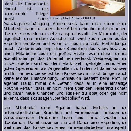
steht die Firmenseite
einmal ist die
permanente Pflege
meist keine
© StartupStockPhotos / PIXELIO
Ganztagsbeschäftigung. Andererseits kann man kaum einen
Mitarbeiter damit betrauen, diese Arbeit nebenher mit zu machen,
dazu ist sie wiederum viel zu anspruchsvoll. Der Mitarbeiter, der
eigentlich eine andere Aufgabe hat, wird kaum einen echten
Experten ersetzen und wenn er noch so viele Fortbildungen
macht. Andererseits birgt diese Bündelung des Know-hows auf
einen Mitarbeiter auch ein großes Risiko, wenn dieser einmal
ausfällt oder gar das Unternehmen verlässt. Webdesigner und
SEO-Experten sind auf dem Markt sehr gefragte Leute, einen
guten Spezialisten als Angestellten zu finden ist daher schwer,
und für Firmen, die selbst kein Know-how mit sich bringen auch
keine leichte Entscheidung. Schließlich besteht beim Profi im
eigenen Haus immer die Gefahr, dass er in eine einseitige
Routine verfällt, dass er nicht mehr über den Tellerrand schaut
und damit neue Chancen und Risiken zu spät oder gar nicht
erkennt, dass sozusagen „betriebsblind“ wird.
Die Mitarbeiter einer Agentur haben Einblick in die
unterschiedlichsten Branchen und Firmenseiten, müssen die
verschiedensten Probleme lösen und immer wieder neu
dazulernen. Damit gewinnen sie auf Dauer eine Expertise, die
weit über das Know-how eines Firmenmitarbeiters hinausgeht.